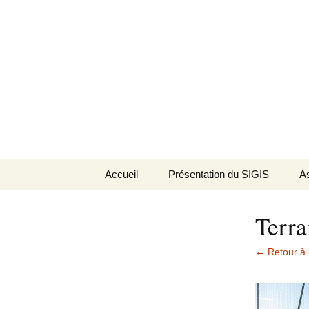
SIGIS
Aller
Accueil
Présentation du SIGIS
As
au
contenu
Le mot du président
Terra
Bureau
← Retour à 