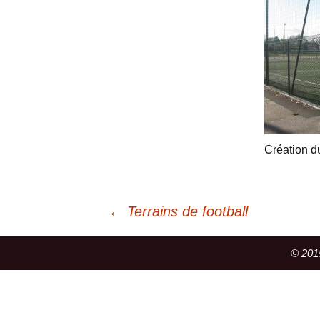
Création du
Navigation
←
Terrains de football
des
© 2015
articles