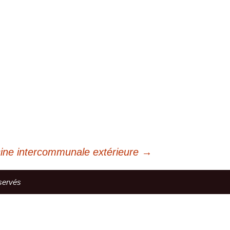
cine intercommunale extérieure
→
éservés