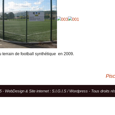
 terrain de football synthétique en 2009.
Pis
 - WebDesign & Site internet : S.I.G.I.S / Wordpress - Tous droits r