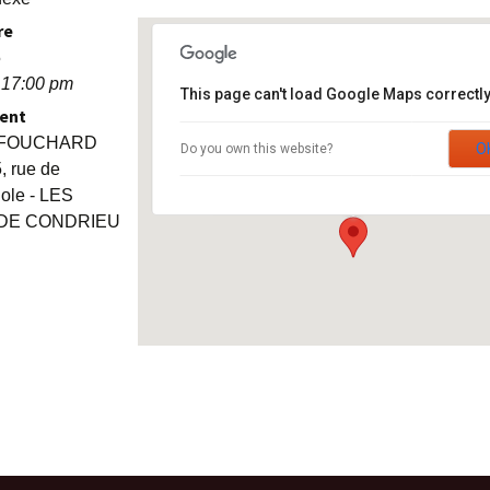
re
5
 17:00 pm
STADE H.FOUCHARD
This page can't load Google Maps correctly
ent
.FOUCHARD
5, rue de Champagnole - LES ROCHES DE
O
Do you own this website?
CONDRIEU
, rue de
Événements
le - LES
DE CONDRIEU