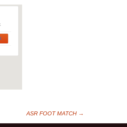
.
K
ASR FOOT MATCH
→