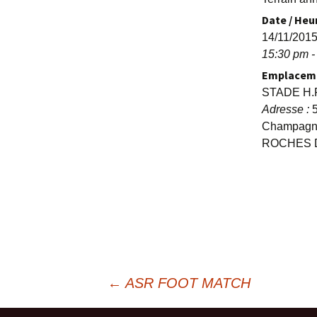
Date / Heu
14/11/201
15:30 pm -
Emplacem
STADE H
Adresse :
5
Champagno
ROCHES 
Navigation
←
ASR FOOT MATCH