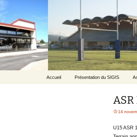
SIGIS
Aller
Accueil
Présentation du SIGIS
As
au
contenu
Le mot du président
ASR
Bureau
14 novem
U15 ASR 1
Terrain an