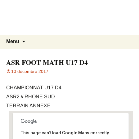
SIGIS
Aller
Recherc
Menu
au
contenu
ASR FOOT MATH U17 D4
10 décembre 2017
CHAMPIONNAT U17 D4
ASR2 // RHONE SUD
TERRAIN ANNEXE
STADE H.FOUCHARD
This page can't load Google Maps correctly.